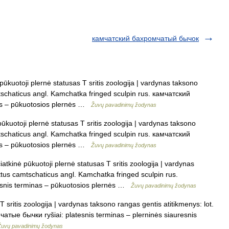
камчатский бахромчатый бычок
kuotoji plernė statusas T sritis zoologija | vardynas taksono
mtschaticus angl. Kamchatka fringed sculpin rus. камчатский
nas – pūkuotosios plernės …
Žuvų pavadinimų žodynas
kuotoji plernė statusas T sritis zoologija | vardynas taksono
mtschaticus angl. Kamchatka fringed sculpin rus. камчатский
nas – pūkuotosios plernės …
Žuvų pavadinimų žodynas
tkinė pūkuotoji plernė statusas T sritis zoologija | vardynas
ttus camtschaticus angl. Kamchatka fringed sculpin rus.
esnis terminas – pūkuotosios plernės …
Žuvų pavadinimų žodynas
sritis zoologija | vardynas taksono rangas gentis atitikmenys: lot.
чатые бычки ryšiai: platesnis terminas – plerninės siauresnis
Žuvų pavadinimų žodynas