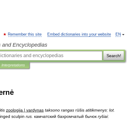
Remember this site
Embed dictionaries into your website
EN
s and Encyclopedias
Search!
Interpretations
ernė
itis
zoologija
|
vardynas
taksono
rangas
rūšis
atitikmenys
:
lot
.
ringed
sculpin
rus
.
камчатский
бахромчатый
бычок
ryšiai
: