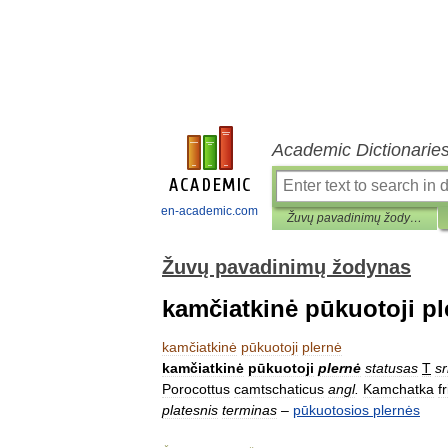
Academic Dictionarie
en-academic.com
Žuvų pavadinimų žodynas
Žuvų pavadinimų žodynas
kamčiatkinė pūkuotoji pl
kamčiatkinė
pūkuotoji
plernė
kamčiatkinė
pūkuotoji
plernė
statusas
T
sr
Porocottus
camtschaticus
angl
.
Kamchatka
f
platesnis
terminas
–
pūkuotosios
plernės