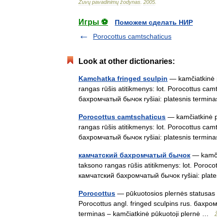
Žuvų
pavadinimų
žodynas
.
2005
.
Игры ⚽
Поможем сделать НИР
Porocottus camtschaticus
Look at other dictionaries:
Kamchatka fringed sculpin
— kamčiatkinė pū
rangas rūšis atitikmenys: lot. Porocottus ca
бахромчатый бычок ryšiai: platesnis termi
Porocottus camtschaticus
— kamčiatkinė pū
rangas rūšis atitikmenys: lot. Porocottus ca
бахромчатый бычок ryšiai: platesnis termi
камчатский бахромчатый бычок
— kamčia
taksono rangas rūšis atitikmenys: lot. Poroco
камчатский бахромчатый бычок ryšiai: plat
Porocottus
— pūkuotosios plernės statusas T 
Porocottus angl. fringed sculpins rus. бахром
terminas – kamčiatkinė pūkuotoji plernė …