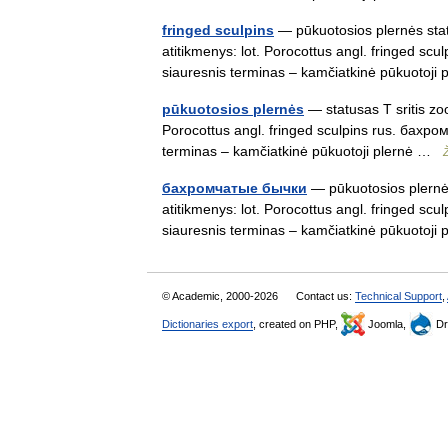
fringed sculpins
— pūkuotosios plernės statu
atitikmenys: lot. Porocottus angl. fringed sc
siauresnis terminas – kamčiatkinė pūkuotoj
pūkuotosios plernės
— statusas T sritis zoo
Porocottus angl. fringed sculpins rus. бахром
terminas – kamčiatkinė pūkuotoji plernė …
бахромчатые бычки
— pūkuotosios plernės
atitikmenys: lot. Porocottus angl. fringed sc
siauresnis terminas – kamčiatkinė pūkuotoj
© Academic, 2000-2026
Contact us:
Technical Support
,
Dictionaries export
, created on PHP,
Joomla,
Dr