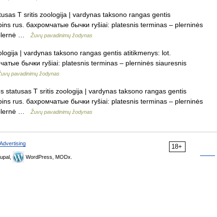
sas T sritis zoologija | vardynas taksono rangas gentis
ulpins rus. бахромчатые бычки ryšiai: platesnis terminas – plerninės
i plernė …
Žuvų pavadinimų žodynas
logija | vardynas taksono rangas gentis atitikmenys: lot.
чатые бычки ryšiai: platesnis terminas – plerninės siauresnis
Žuvų pavadinimų žodynas
 statusas T sritis zoologija | vardynas taksono rangas gentis
ulpins rus. бахромчатые бычки ryšiai: platesnis terminas – plerninės
i plernė …
Žuvų pavadinimų žodynas
Advertising
18+
upal,
WordPress, MODx.